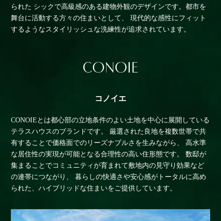
られた
シックで高級感のある建物外観のデザインです。都市を
舞台に活動する方々の住まいとして、
現代的な感性にフィット
するようなスタイリッシュな洗練性が追求されています。
コノイエ
CONOIEとは都心部の立地条件のよい土地を中心に展開している
テラスハウスのブランドです。
厳選された良地を複数世帯で共
有することで価格面でのリーズナブルさを生みながら、
高水準
な居住性の実現が可能となる合理性の高い住形態です。
数邸が
集まることでコミュニティが育まれて敷地内の見守り効果など
の連帯につながり、
暮らしの快適さや安心感がトータルに高め
られた、ハイブリッドな住まいをご提供しています。