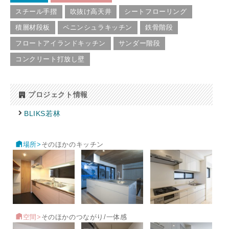
スチール手摺
吹抜け高天井
シートフローリング
積層材段板
ペニンシュラキッチン
鉄骨階段
フロートアイランドキッチン
サンダー階段
コンクリート打放し壁
プロジェクト情報
BLIKS若林
場所>
そのほかのキッチン
空間>
そのほかのつながり/一体感