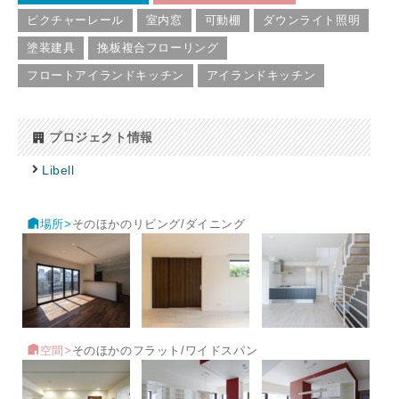
ピクチャーレール
室内窓
可動棚
ダウンライト照明
塗装建具
挽板複合フローリング
フロートアイランドキッチン
アイランドキッチン
プロジェクト情報
Libell
場所>
そのほかのリビング/ダイニング
空間>
そのほかのフラット/ワイドスパン