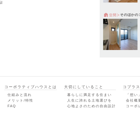
I
そのほかの
コーポラティブハウスとは
大切にしていること
コプラ
仕組みと流れ
暮らしに満足する住まい
「想い
メリット/特性
人生に誇れる土地選びを
会社概
FAQ
心地よさのための自由設計
コーポ