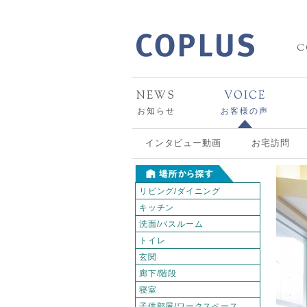
C
NEWS
VOICE
お知らせ
お客様の声
インタビュー動画
お宅訪問
リビング/ダイニング
キッチン
洗面/バスルーム
トイレ
玄関
廊下/階段
寝室
子供部屋/ワークスペース