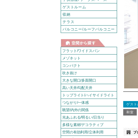
ゲストルーム
収納
テラス
バルコニー/ルーフバルコニー
フラット/ワイドスパン
メゾネット
コンパクト
吹き抜け
大きな開口/多面開口
高い天井/勾配天井
トップライト/ハイサイドライト
つながり/一体感
ゲスト
眺望/内外の関係
和室
光あふれる/明るい/日当り
多様な素材/デコラティブ
空間の有効利用/立体利用