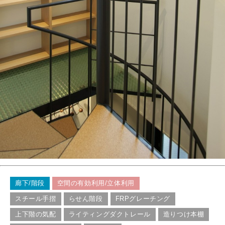
廊下/階段
空間の有効利用/立体利用
スチール手摺
らせん階段
FRPグレーチング
上下階の気配
ライティングダクトレール
造りつけ本棚