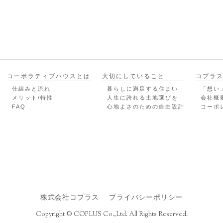
コーポラティブハウスとは
大切にしていること
コプラ
仕組みと流れ
暮らしに満足する住まい
「想い
メリット/特性
人生に誇れる土地選びを
会社概
FAQ
心地よさのための自由設計
コーポ
株式会社コプラス
プライバシーポリシー
Copyright © COPLUS Co.,Ltd. All Rights Reserved.