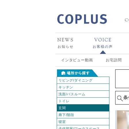
C
NEWS
VOICE
お知らせ
お客様の声
インタビュー動画
お宅訪問
リビング/ダイニング
キッチン
洗面/バスルーム
条
トイレ
玄関
廊下/階段
寝室
子供部屋/ワークスペース