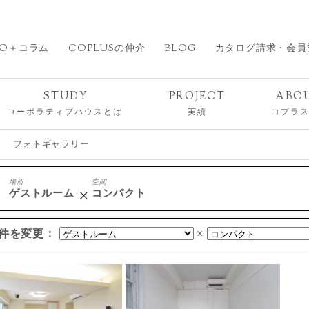
O＋コラム
COPLUSの仲介
BLOG
カタログ請求・会員
STUDY
PROJECT
ABO
コーポラティブハウスとは
実績
コプラ
フォトギャラリー
場所
空間
ゲストルーム
コンパクト
件を変更：
×