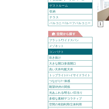
ゲストルーム
収納
テラス
バルコニー/ルーフバルコニー
1
フラット/ワイドスパン
メゾネット
コンパクト
吹き抜け
大きな開口/多面開口
高い天井/勾配天井
トップライト/ハイサイドライト
つながり/一体感
眺望/内外の関係
光あふれる/明るい/日当り
多様な素材/デコラティブ
空間の有効利用/立体利用