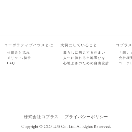
コーポラティブハウスとは
大切にしていること
コプラ
仕組みと流れ
暮らしに満足する住まい
「想い
メリット/特性
人生に誇れる土地選びを
会社概
FAQ
心地よさのための自由設計
コーポ
株式会社コプラス
プライバシーポリシー
Copyright © COPLUS Co.,Ltd. All Rights Reserved.