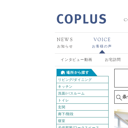
C
NEWS
VOICE
お知らせ
お客様の声
インタビュー動画
お宅訪問
リビング/ダイニング
キッチン
洗面/バスルーム
条
トイレ
玄関
廊下/階段
寝室
子供部屋/ワークスペース