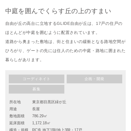
中庭を囲んでくらす丘の上のすまい
自由が丘の高台に立地するGLIDE自由が丘は、17戸の住戸の
ほとんどが中庭を囲むように配置されています。
道路から奥まった敷地は、街と住まいの緩衝となる路地空間が
ひろがり、ゲートの先には住人のための中庭・路地に囲まれた
暮らしがあります。
コーディネイト
企画・開発
募集
所在地
東京都目黒区緑が丘
用途
長屋
敷地面積
786.29㎡
延床面積
1,172.18㎡
構造・規模
RC造 地下1階/地上3階・17戸