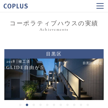
コーポラティブハウスの実績
Achievements
目黒区
2018
竣工済
目黒区緑が丘
GLIDE自由が丘