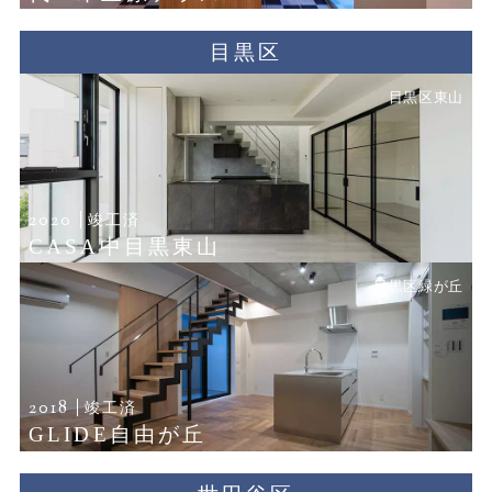
目黒区
目黒区東山
2020
竣工済
CASA中目黒東山
目黒区緑が丘
2018
竣工済
GLIDE自由が丘